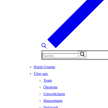
Suchen
nach:
Hurni Gruppe
Über uns
Team
Ökologie
Umweltcharta
Hauszeitung
Netzwerk