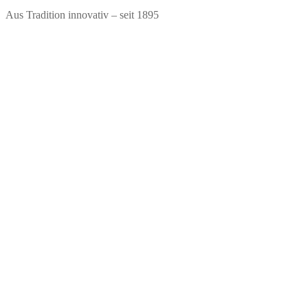
Zum
Menü
Schließen
Aus Tradition innovativ – seit 1895
Inhalt
springen