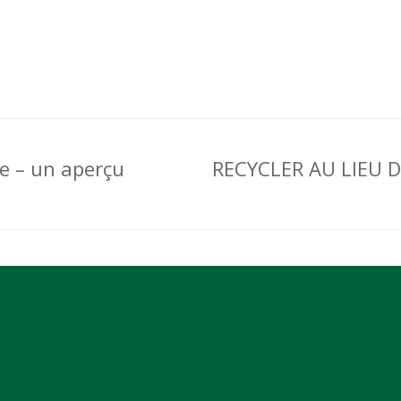
Next
ie – un aperçu
RECYCLER AU LIEU
post: