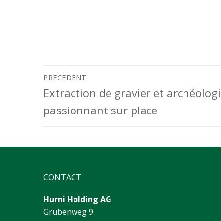
Navigation
PRÉCÉDENT
Previous
Extraction de gravier et archéolog
de
post:
passionnant sur place
l’article
CONTACT
Hurni Holding AG
Grubenweg 9