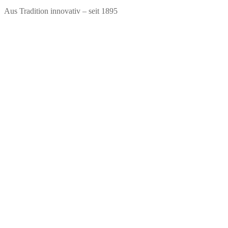
Zum
Menü
Schließen
Aus Tradition innovativ – seit 1895
Inhalt
springen