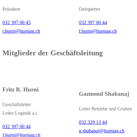
Präsident
Delegierter
032 397 00 45
032 397 00 44
t.hurni@hurniag.ch
f.hurni@hurniag.ch
Mitglieder der Geschäftsleitung
Fritz R. Hurni
Gazmend Shabanaj
Geschäftsleiter
Leiter Betriebe und Gruben
Leiter Logistik a.i.
032 329 13 44
032 397 00 44
g.shabanaj@hurniag.ch
f.hurni@hurniag.ch