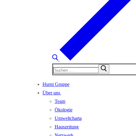
Suchen
nach:
Hurni Gruppe
Über uns
Team
Ökologie
Umweltcharta
Hauszeitung
Netzwerk