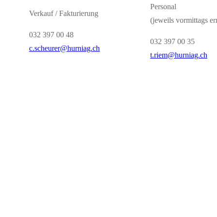
Personal
Verkauf / Fakturierung
(jeweils vormittags er
032 397 00 48
032 397 00 35
c.scheurer@hurniag.ch
t.riem@hurniag.ch